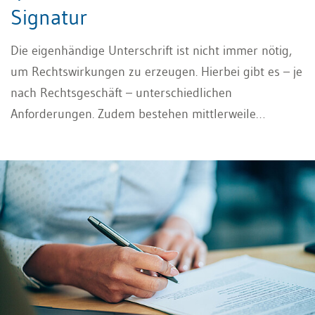
Signatur
Die eigenhändige Unterschrift ist nicht immer nötig,
um Rechtswirkungen zu erzeugen. Hierbei gibt es – je
nach Rechtsgeschäft – unterschiedlichen
Anforderungen. Zudem bestehen mittlerweile
Alternativen zur eigenhändigen Unterschrift: Die sog.
qualifizierte elektronische Signatur ("QES"). Die QES
ist dabei der eigenhändigen Unterschrift
gleichgestellt, sofern die QES auf einem qualifizierten
Zertifikat einer anerkannten Anbieterin von
Zertifizierungsdiensten im Sinne der Gesetzgebung
über die elektronische Signatur beruht.