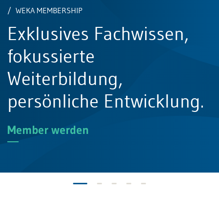
erte
WEKA MEMBERSHIP
Exklusives Fachwissen,
ildung für die
fokussierte
ung Ihrer
Weiterbildung,
chen Kompetenzen
persönliche Entwicklung.
hrungsqualitäten.
Member werden
nare.ch