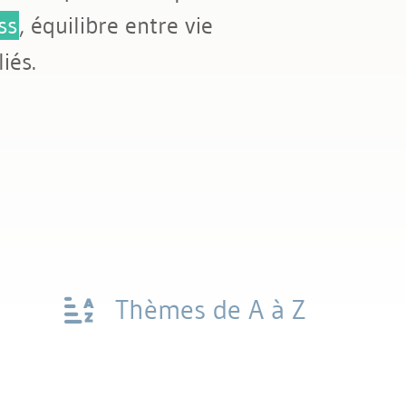
ss
, équilibre entre vie
iés.
Thèmes de A à Z