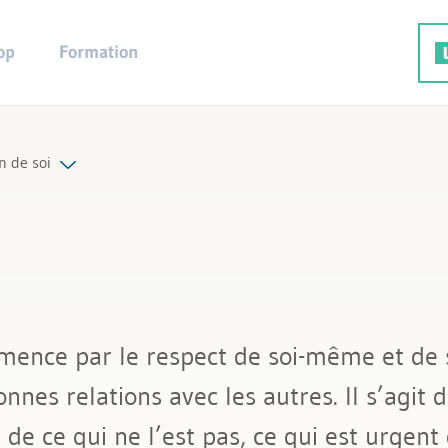
op
Formation
n de soi
on de soi
on du temps
on du stress
ence par le respect de soi-même et de s
ience
nes relations avec les autres. Il s’agit de
de ce qui ne l’est pas, ce qui est urgent 