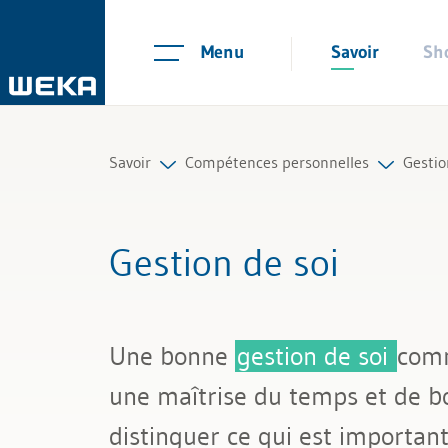
Menu
Savoir
Sh
Savoir
Compétences personnelles
Gestio
Ressources humaines
Gestion des collaborateurs
Gesti
Gestion de soi
Gestion et management
Gestion de soi
Gesti
Compétences personnelles
Communication
Gesti
Une bonne
gestion de soi
comm
Finances & TVA
Résil
une maîtrise du temps et de bon
Droit
distinguer ce qui est important 