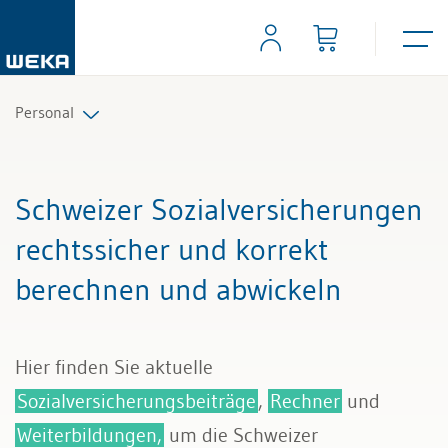
Personal
Personalplanung und Rekrutierung
Schweizer Sozialversicherungen
Arbeitsverträge und Reglemente
rechtssicher und korrekt
berechnen und abwickeln
Arbeitszeit und Absenzen
Lohn und Gehalt
Hier finden Sie aktuelle
Personalführung und Personalentwicklung
Sozialversicherungsbeiträge
,
Rechner
und
Weiterbildungen,
um die Schweizer
Kündigung & Arbeitszeugnis