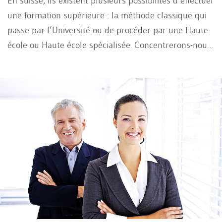
En suisse, ils existent plusieurs possibilités d’effectuer
une formation supérieure : la méthode classique qui
passe par l’Université ou de procéder par une Haute
école ou Haute école spécialisée. Concentrerons-nous
sur les modèles Hautes écoles ou Haute école
spécialisée : Ces types de formations sont axées sur la
pratique professionnelle et dispensent avant tout les
connaissances spécialisées du domaine. Elles
développent les compétences techniques et de
gestion, immédiatement applicables sur le lieu de
travail. Les cursus associent des enseignements
théoriques et pratiques. Les formations à plein temps
comprennent aussi des stages sur le terrain.