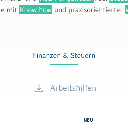
tattung
ie mit
Know-how
und praxisorientierter
Finanzen & Steuern
Arbeitshilfen
NEU