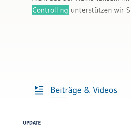
Bau & Immobilien
Rechnungslegung und Berichters
Controlling
unterstützen wir S
Rechnungswesen
Steuern
Beiträge & Videos
UPDATE