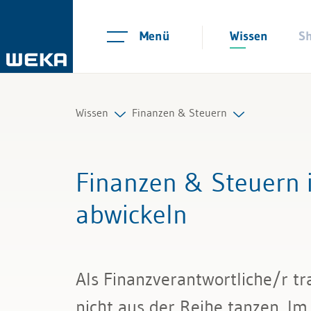
Menü
Wissen
S
Wissen
Finanzen & Steuern
Personal
Controlling
Finanzen & Steuern 
Management
Finanzmanagement
abwickeln
Führung & Kompetenzen
IKS und Risikomanagement
Finanzen & Steuern
Mahnwesen und Inkasso
Als Finanzverantwortliche/r t
Recht
Mehrwertsteuer
nicht aus der Reihe tanzen. Im