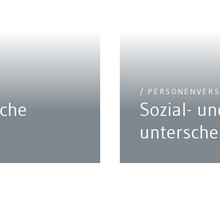
/ PERSONENVER
che
Sozial- u
n
untersche