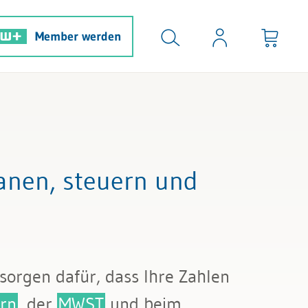
Member werden
anen, steuern und
sorgen dafür, dass Ihre Zahlen
rn
, der
MWST
und beim