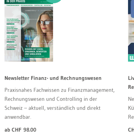
Newsletter Finanz- und Rechnungswesen
Li
Re
Praxisnahes Fachwissen zu Finanzmanagement,
Rechnungswesen und Controlling in der
Ne
Schweiz – aktuell, verständlich und direkt
Kü
anwendbar.
Re
ab CHF 98.00
CH