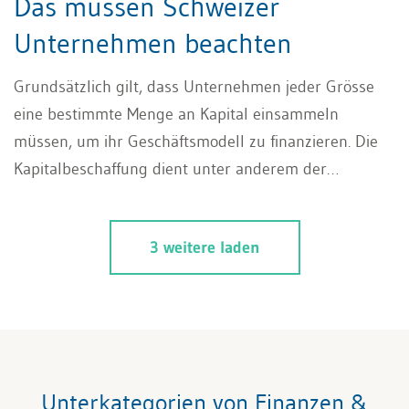
Das müssen Schweizer
Unternehmen beachten
Grundsätzlich gilt, dass Unternehmen jeder Grösse
eine bestimmte Menge an Kapital einsammeln
müssen, um ihr Geschäftsmodell zu finanzieren. Die
Kapitalbeschaffung dient unter anderem der
Bezahlung von Mitarbeitern sowie der Anschaffung
von Maschinen für die Produktion von Waren.
3 weitere laden
Insbesondere beim Start eines Unternehmens steht
häufig nicht ausreichend Kapital zur Verfügung, um
den Betriebsalltag finanzieren zu können. Aber auch
viele bereits seit längerem am Markt bestehende
Unternehmen benötigen finanzielle Unterstützung,
um ausreichend finanzielle Mittel für die Ausführung
Unterkategorien von Finanzen &