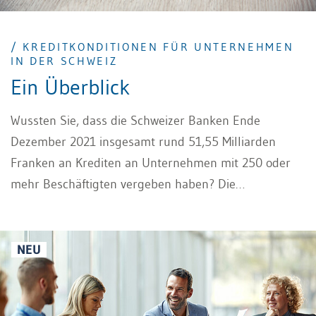
/ KREDITKONDITIONEN FÜR UNTERNEHMEN
IN DER SCHWEIZ
Ein Überblick
Wussten Sie, dass die Schweizer Banken Ende
Dezember 2021 insgesamt rund 51,55 Milliarden
Franken an Krediten an Unternehmen mit 250 oder
mehr Beschäftigten vergeben haben? Die
Kreditkonditionen für Unternehmen in der Schweiz
sind ein wichtiges Thema, und das aus gutem Grund.
In diesem Beitrag gehen wir der Frage nach, wie
NEU
Schweizer Banken entscheiden, wem sie Geld leihen,
welche Faktoren die Kreditzinsen beeinflussen und
welche Vorteile die Kreditaufnahme bei einer