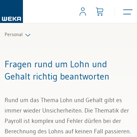
Personal
Personalplanung und Rekrutierung
Fragen rund um Lohn und
Arbeitsverträge und Reglemente
Gehalt richtig beantworten
Arbeitszeit und Absenzen
Rund um das Thema Lohn und Gehalt gibt es
Lohn und Gehalt
immer wieder Unsicherheiten. Die Thematik der
Personalführung und Personalentwicklung
Payroll ist komplex und Fehler dürfen bei der
Berechnung des Lohns auf keinen Fall passieren.
Kündigung & Arbeitszeugnis