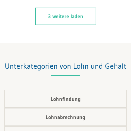
durchschnittlichen vordienstlichen Einkommens. Es ist
die Regelung nach Art. 324b OR anwendbar. Lesen
3 weitere laden
Sie nachfolgend, wie die Lohfortzahlungspflicht
während dem Wehrdienst berechnet und abgewickelt
wird.
Unterkategorien von Lohn und Gehalt
Lohnfindung
Lohnabrechnung