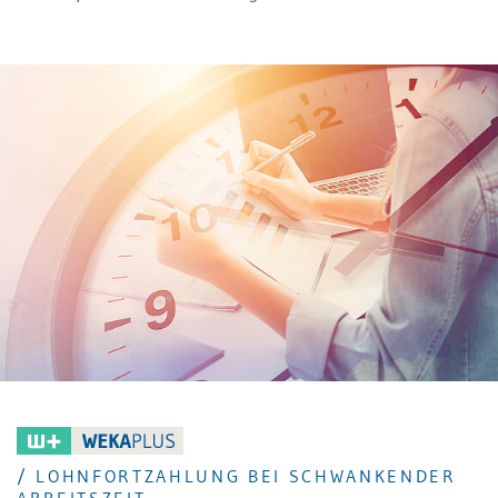
geleisteten Arbeit ist auch der Annahmeverzug der
Arbeitgeberin gleichgestellt. Das Bundesgericht
musste sich im hier zu besprechenden BGer-Urteil
8C_256/2017 vom 15. Mai 2018 der Frage widmen, ob
dies auch für freigestellte (entlassene) Arbeitnehmer
gilt, da diese ja noch Arbeit leisten könnten, bzw. wie
die Insolvenzentschädigung von der
Arbeitslosenentschädigung abzugrenzen ist.
/ LOHNFORTZAHLUNG BEI SCHWANKENDER