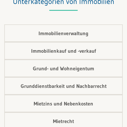
Unterkategorien von Immobilien
Genuss des Gegenstandes. Beim Wohnrecht besteht
das Recht in der Befugnis, in einem Gebäude oder in
einem Teile eines solchen Wohnung zu nehmen.
Immobilienverwaltung
Immobilienkauf und -verkauf
Grund- und Wohneigentum
Grunddienstbarkeit und Nachbarrecht
Mietzins und Nebenkosten
Mietrecht