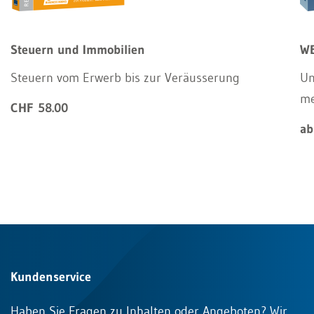
Steuern und Immobilien
WE
Steuern vom Erwerb bis zur Veräusserung
Un
m
CHF 58.00
ab
Kundenservice
Haben Sie Fragen zu Inhalten oder Angeboten? Wir