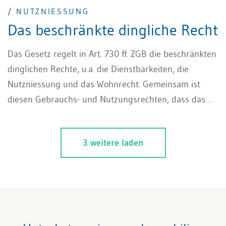
/ NUTZNIESSUNG
Das beschränkte dingliche Recht
Das Gesetz regelt in Art. 730 ff. ZGB die beschränkten
dinglichen Rechte, u.a. die Dienstbarkeiten, die
Nutzniessung und das Wohnrecht. Gemeinsam ist
diesen Gebrauchs- und Nutzungsrechten, dass das
Eigentumsrecht an Grund und Boden einer anderen
Person zufällt als die entsprechende Dienstbarkeit.
3 weitere laden
Inhaltlich ist zu unterscheiden: Die Grund- und
Personaldienstbarkeiten erlauben die Nutzung eines
Grundstücks zu bestimmten Zwecken. Das
Nutzniessungsrecht kann an beweglichen Sachen, an
Grundstücken, an Rechten oder an einem Vermögen
bestellt werden und erlaubt einen umfassenden