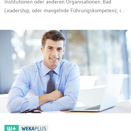
Institutionen oder anderen Organisationen. Bad
Leadership, oder mangelnde Führungskompetenz, ist
ein Phänomen, das weitreichende Konsequenzen
haben kann und sich auf verschiedene Ebenen
manifestiert. Von ineffizienter Entscheidungsfindung
bis hin zu mangelnder Kommunikation und
unzureichender Mitarbeitermotivation können die
Folgen von schlechtem Leadership zahlreich sein und
sich langfristig negativ auf die Leistung und das
Wohlergehen einer Organisation auswirken.