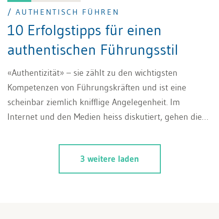
/ AUTHENTISCH FÜHREN
10 Erfolgstipps für einen
authentischen Führungsstil
«Authentizität» – sie zählt zu den wichtigsten
Kompetenzen von Führungskräften und ist eine
scheinbar ziemlich knifflige Angelegenheit. Im
Internet und den Medien heiss diskutiert, gehen die
Meinungen über einen authentischen Führungsstil
stark auseinander. Nachvollziehbar, denn der Begriff
3 weitere laden
an sich wirkt schon ziemlich kompliziert. Kaum
auszusprechen und nicht wirklich klar was darunter
zu verstehen ist, stellen sich berechtigter Weise die
Fragen: «Wie geht das, authentisch führen?». Dieser