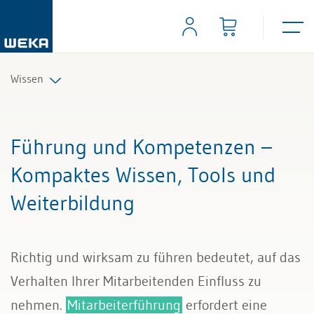
Wissen
Personal
Führung und Kompetenzen –
Management
Kompaktes Wissen, Tools und
Weiterbildung
Führung & Kompetenzen
Finanzen & Steuern
Richtig und wirksam zu führen bedeutet, auf das
Recht
Verhalten Ihrer Mitarbeitenden Einfluss zu
nehmen.
Mitarbeiterführung
erfordert eine
Bau & Immobilien