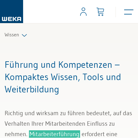
Wissen
Personal
Führung und Kompetenzen –
Management
Kompaktes Wissen, Tools und
Weiterbildung
Führung & Kompetenzen
Finanzen & Steuern
Richtig und wirksam zu führen bedeutet, auf das
Recht
Verhalten Ihrer Mitarbeitenden Einfluss zu
nehmen.
Mitarbeiterführung
erfordert eine
Bau & Immobilien