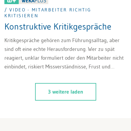
/ VIDEO - MITARBEITER RICHTIG
KRITISIEREN
Konstruktive Kritikgespräche
Kritikgespräche gehören zum Führungsalltag, aber
sind oft eine echte Herausforderung. Wer zu spät
reagiert, unklar formuliert oder den Mitarbeiter nicht
einbindet, riskiert Missverständnisse, Frust und
Widerstand. Wenn Sie Ihre Mitarbeiter richtig
kritisieren, können Kritikgespräche jedoch zu einer
3 weitere laden
Chance werden: Sie schaffen Klarheit, eröffnen neue
Perspektiven und zeigen Wege zur Verbesserung. In
unserem Video erfahren Sie, wie Sie Ihre Mitarbeiter
richtig kritisieren. So gelingt es Ihnen, schwierige
Situationen in echte Entwicklungsmöglichkeiten zu