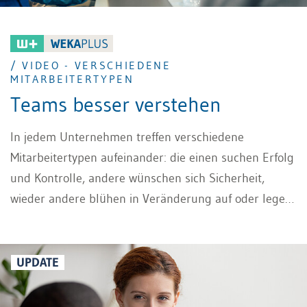
/ VIDEO - VERSCHIEDENE
MITARBEITERTYPEN
Teams besser verstehen
In jedem Unternehmen treffen verschiedene
Mitarbeitertypen aufeinander: die einen suchen Erfolg
und Kontrolle, andere wünschen sich Sicherheit,
wieder andere blühen in Veränderung auf oder legen
grössten Wert auf ein harmonisches Miteinander. In
unserem Video stellen wir Ihnen die vier zentralen
Mitarbeitertypen und ihre Motivationen vor. Sie
UPDATE
erfahren, wie diese Typen ticken, welche Bedürfnisse
sie haben und wie Sie als Führungskraft dieses