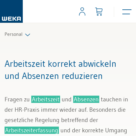
Personal
Personalplanung und Rekrutierung
Arbeitszeit korrekt abwickeln
Arbeitsverträge und Reglemente
und Absenzen reduzieren
Arbeitszeit und Absenzen
Fragen zu
Arbeitszeit
und
Absenzen
tauchen in
Lohn und Gehalt
der HR-Praxis immer wieder auf. Besonders die
Personalführung und Personalentwicklung
gesetzliche Regelung betreffend der
Arbeitszeiterfassung
und der korrekte Umgang
Kündigung & Arbeitszeugnis