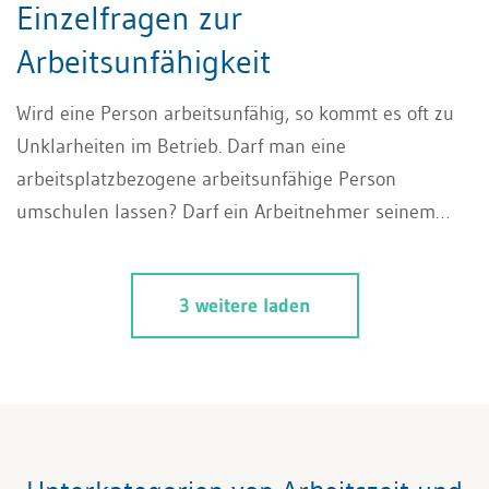
Einzelfragen zur
Arbeitsunfähigkeit
Wird eine Person arbeitsunfähig, so kommt es oft zu
Unklarheiten im Betrieb. Darf man eine
arbeitsplatzbezogene arbeitsunfähige Person
umschulen lassen? Darf ein Arbeitnehmer seinem
Hobby nachgehen, obschon er krankgeschrieben ist,
und genügt ein Arztzeugnis als Beweisbelast für die
3 weitere laden
Arbeitsunfähigkeit Schweiz? Unsere Autorin Frau
Astrid Lienhart erläutert Ihnen in wenigen Worten, auf
was Sie bei der arbeitsplatzbezogenen
Arbeitsunfähigkeit, beim Burnout und beim Zeugnis
achten müssen. Zudem erhalten Sie hilfreiche
Ratschläge, die Sie in Ihrer Praxis anwenden können.