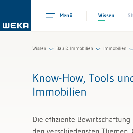
Menü
Wissen
S
Wissen
Bau & Immobilien
Immobilien
Personal
Immobilien
Immobilienv
Know-How, Tools und
Management
Bau
Immobilienka
Immobilien
Führung & Kompetenzen
Grund- und 
Finanzen & Steuern
Grunddienst
Die effiziente Bewirtschaftung
Recht
Mietzins un
den verschiedensten Themen.