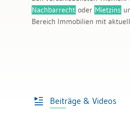
Bau & Immobilien
Mietrecht
Nachbarrecht
oder
Mietzins
u
Bereich Immobilien mit aktue
Beiträge & Videos