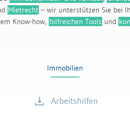
nd
Mietrecht
– wir unterstützen Sie bei I
llem Know-how,
hilfreichen Tools
und
kom
Immobilien
Arbeitshilfen