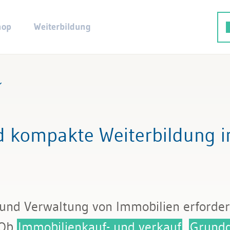
hop
Weiterbildung
erwaltung
 kompakte Weiterbildung i
uf und -verkauf
Wohneigentum
barkeit und Nachbarrecht
 und Verwaltung von Immobilien erforder
d Nebenkosten
 Ob
Immobilienkauf- und verkauf
,
Grundd