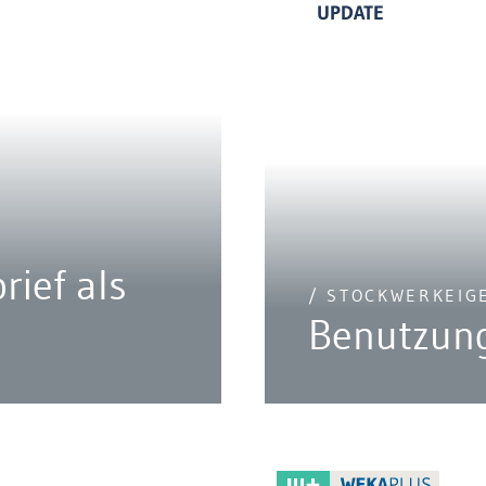
UPDATE
ief als
/ STOCKWERKEI
Benutzun