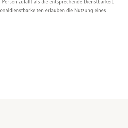
erson zufällt als die entsprechende Dienstbarkeit.
rsonaldienstbarkeiten erlauben die Nutzung eines
sungsrecht kann an beweglichen Sachen, an
 bestellt werden und erlaubt einen umfassenden
das Recht in der Befugnis, in einem Gebäude oder in