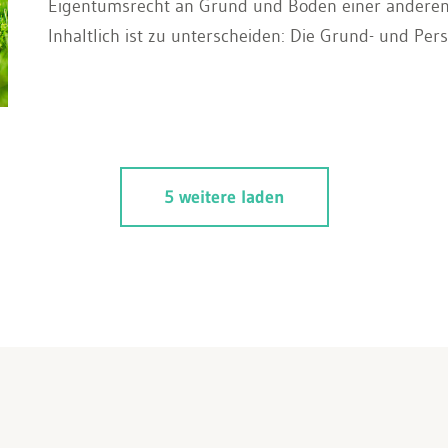
Eigentumsrecht an Grund und Boden einer anderen P
Inhaltlich ist zu unterscheiden: Die Grund- und Pe
Grundstücks zu bestimmten Zwecken. Das Nutznies
Grundstücken, an Rechten oder an einem Vermögen
Genuss des Gegenstandes. Beim Wohnrecht besteht 
einem Teile eines solchen Wohnung zu nehmen.
5 weitere laden