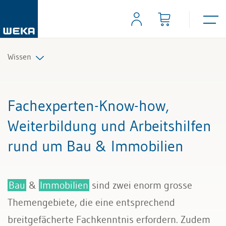
Wissen
Personal
Fachexperten-Know-how,
Management
Weiterbildung und Arbeitshilfen
rund um Bau & Immobilien
Führung & Kompetenzen
Finanzen & Steuern
Bau
&
Immobilien
sind zwei enorm grosse
Recht
Themengebiete, die eine entsprechend
breitgefächerte Fachkenntnis erfordern. Zudem
Bau & Immobilien