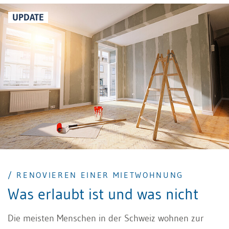
Bauunternehmer erhält zuweilen aber ungenügende
Einsicht. Welche Informationen dem Bauunternehmer
UPDATE
vorliegen müssen und auf welcher Rechtsgrundlage
diese mitgeteilt werden müssen, soll nachfolgend
dargelegt werden.
/ RENOVIEREN EINER MIETWOHNUNG
Was erlaubt ist und was nicht
Die meisten Menschen in der Schweiz wohnen zur