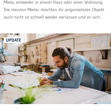
Miete, entweder in einem Haus oder einer Wohnung.
Die meisten Mieter möchten ihr angemietetes Objekt
auch nicht so schnell wieder verlassen und es sich
dementsprechend schön in ihren "eigenen" vier
Wänden machen. Doch wie ist die Gesetzeslage bei
einer Mietwohnung? Ist das Renovieren einer
UPDATE
Mietwohnung erlaubt? Die massgeblichen
Bestimmungen finden sich im Schweizerischen
Obligationenrecht (OR), insbesondere in den Artikeln
256, 257f, 259, 260a und 257h OR. Diese regeln die
Rechte und Pflichten von Mieter und Vermieter
bezüglich Unterhalt, Renovation und baulichen
Veränderungen