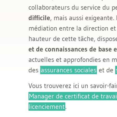
collaborateurs du service du 
Licenciement et certificat de travai
difficile
, mais aussi exigeante.
Assurances sociales
médiation entre la direction et
hauteur de cette tâche, dispos
et de connaissances de base en
actuelles et approfondies en 
des
assurances sociales
et de
Vous trouverez ici un savoir-f
Manager de certificat de travai
licenciement
.