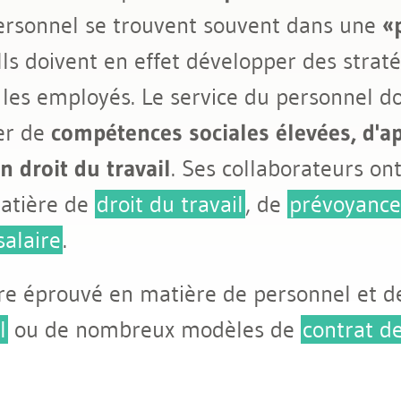
personnel se trouvent souvent dans une
l
«
 Ils doivent en effet développer des strat
 les employés. Le service du personnel doi
er de
compétences sociales élevées, d'a
 droit du travail
. Ses collaborateurs on
matière de
droit du travail
, de
prévoyance 
salaire
.
aire éprouvé en matière de personnel et d
l
ou de nombreux modèles de
contrat de