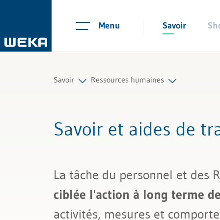
Menu
Savoir
Sh
Savoir
Ressources humaines
Ressources humaines
Planification du personnel et rec
Savoir et aides de t
Gestion et management
Contrats de travail et règlements
Compétences personnelles
Temps de travail et absences
La tâche du personnel et des 
Finances & TVA
Salaire et rémunération
ciblée l'action à long terme 
Droit
Gestion du personnel
activités, mesures et comport