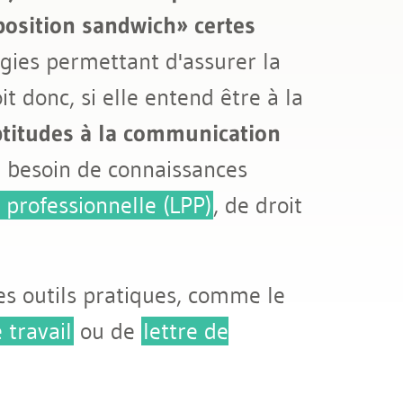
position sandwich» certes
égies permettant d'assurer la
t donc, si elle entend être à la
ptitudes à la communication
t besoin de connaissances
professionnelle (LPP)
, de droit
es outils pratiques, comme le
 travail
ou de
lettre de