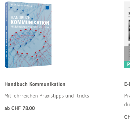
Handbuch Kommunikation
E-
Mit lehrreichen Praxistipps und -tricks
Pr
du
ab CHF 78.00
CH