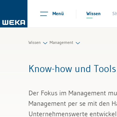
Menü
Wissen
S
Wissen
Management
Personal
Strategie und Innovation
Know-how und Tools
Management
Unternehmensführung
Führung & Kompetenzen
Organisation
Der Fokus im Management muss 
Finanzen & Steuern
Marketing & Verkauf
Management per se mit den H
Recht
Unternehmenswerte entwickeln, 