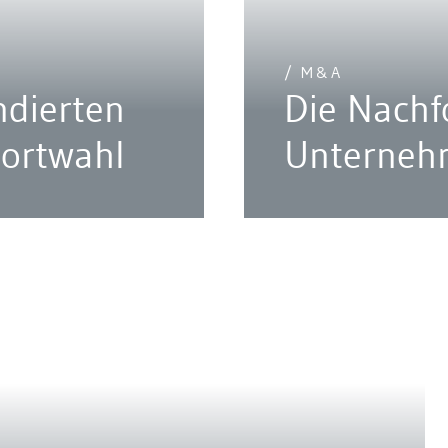
/ M&A
ndierten
Die Nachf
dortwahl
Unterneh