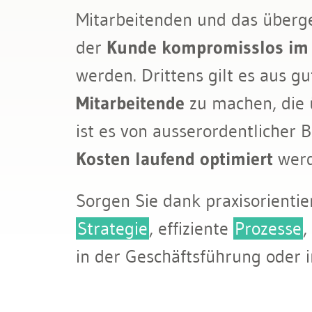
Bau & Immobilien
Mitarbeitenden und das übergeo
der
Kunde kompromisslos im
werden. Drittens gilt es aus g
Mitarbeitende
zu machen, die 
ist es von ausserordentlicher 
Kosten laufend optimiert
werd
Sorgen Sie dank praxisorienti
Strategie
, effiziente
Prozesse
,
in der Geschäftsführung oder