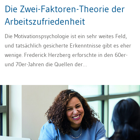
Die Zwei-Faktoren-Theorie der
Arbeitszufriedenheit
Die Motivationspsychologie ist ein sehr weites Feld,
und tatsächlich gesicherte Erkenntnisse gibt es eher
wenige. Frederick Herzberg erforschte in den 60er-
und 70er-Jahren die Quellen der
Mitarbeitermotivation anhand einer Untersuchung
auffälliger Vorkommnisse im Arbeitsleben von
Buchhaltern und Technikern. Dabei interessierte ihn
besonders, welche Faktoren zum Motivationserfolg
führen. In diesem Artikel geht es um die «Zwei-
Faktoren-Theorie von Herzberg».