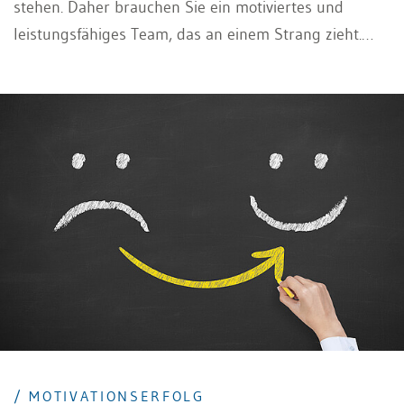
stehen. Daher brauchen Sie ein motiviertes und
leistungsfähiges Team, das an einem Strang zieht.
Zudem ergibt sich in steigendem Masse, dass Sie
Kollegen und teilweise sogar Vorgesetzte in einem
Projekt haben und dieses steuern bzw. erfolgreich
führen müssen. Das ist eine besondere
Herausforderung, da Sie hier Fingerspitzengefühl in
der Kommunikation und trotzdem
Durchsetzungsvermögen zeigen müssen.
/ MOTIVATIONSERFOLG