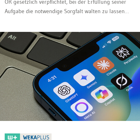
OR gesetzlich verpflichtet, bei der Erfüllung seiner
Aufgabe die notwendige Sorgfalt walten zu lassen
(Sorgfaltspflicht), die Interessen der Gesellschaft zu
wahren (Treuepflicht) sowie die Aktionäre unter
gleichen Voraussetzungen gleich zu behandeln
(Gleichbehandlungspflicht). Diese zentralen
Verwaltungsratspflichten bilden das Fundament einer
verantwortungsvollen und gesetzeskonformen
Unternehmensführung.