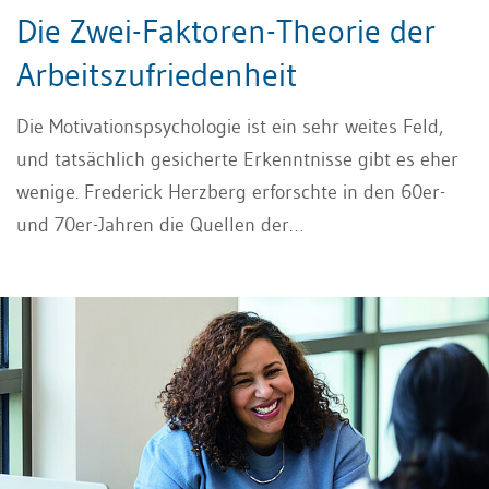
Die Zwei-Faktoren-Theorie der
Arbeitszufriedenheit
Die Motivationspsychologie ist ein sehr weites Feld,
und tatsächlich gesicherte Erkenntnisse gibt es eher
wenige. Frederick Herzberg erforschte in den 60er-
und 70er-Jahren die Quellen der
Mitarbeitermotivation anhand einer Untersuchung
auffälliger Vorkommnisse im Arbeitsleben von
Buchhaltern und Technikern. Dabei interessierte ihn
besonders, welche Faktoren zum Motivationserfolg
führen. In diesem Artikel geht es um die «Zwei-
Faktoren-Theorie von Herzberg».