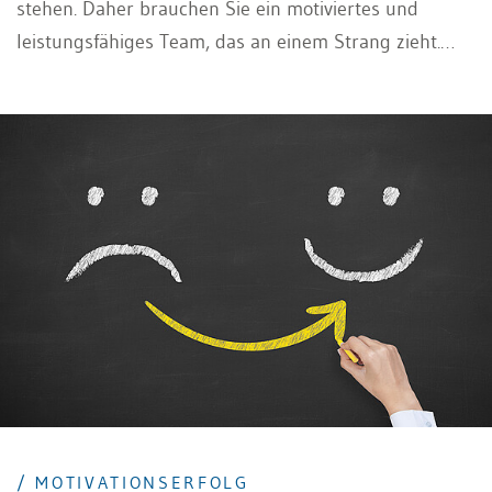
stehen. Daher brauchen Sie ein motiviertes und
leistungsfähiges Team, das an einem Strang zieht.
Zudem ergibt sich in steigendem Masse, dass Sie
Kollegen und teilweise sogar Vorgesetzte in einem
Projekt haben und dieses steuern bzw. erfolgreich
führen müssen. Das ist eine besondere
Herausforderung, da Sie hier Fingerspitzengefühl in
der Kommunikation und trotzdem
Durchsetzungsvermögen zeigen müssen.
/ MOTIVATIONSERFOLG