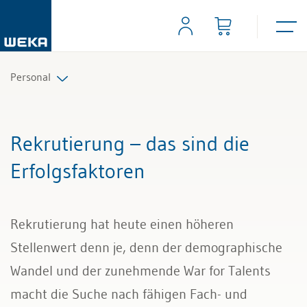
Personal
Personalplanung und Rekrutierung
Rekrutierung – das sind die
Arbeitsverträge und Reglemente
Erfolgsfaktoren
Arbeitszeit und Absenzen
Rekrutierung hat heute einen höheren
Lohn und Gehalt
Stellenwert denn je, denn der demographische
Personalführung und Personalentwicklung
Wandel und der zunehmende War for Talents
macht die Suche nach fähigen Fach- und
Kündigung & Arbeitszeugnis