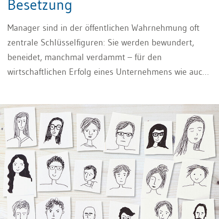
Besetzung
Manager sind in der öffentlichen Wahrnehmung oft
zentrale Schlüsselfiguren: Sie werden bewundert,
beneidet, manchmal verdammt – für den
wirtschaftlichen Erfolg eines Unternehmens wie auch
für dessen Scheitern zur Verantwortung gezogen. Die
Mehrheitsmeinung, von der auch viele Wissenschaftler
ausgehen (Howard, 2007): «Selection matters. Leader
selection matters much more», auf Deutsch:
«Mitarbeiterauswahl ist wichtig, die Auswahl von
Führungskräfte ist noch viel wichtiger», besagt, dass
die richtige Person im Management entscheidend ist.