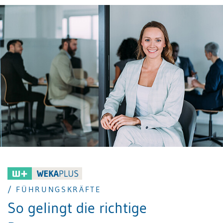
Bereich KI im Recruiting. Generative KI-Anwendungen
hingegen, die neue Inhalte erzeugen können, haben
in den letzten Jahren grössere Fortschritte gemacht,
insbesondere durch Entwicklungen in den Bereichen
maschinelles Lernen und neuronale Netzwerke. Im
nachfolgen Beitrag erhalten Sie einen Überblick über
den aktuellen Stand und die Potenziale von KI im
Recruiting.
/ FÜHRUNGSKRÄFTE
So gelingt die richtige