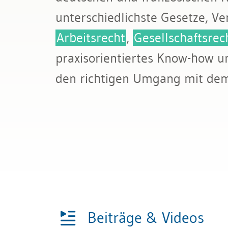
Bau & Immobilien
Wettbewerb und Handel
unterschiedlichste Gesetze, V
Arbeitsrecht
,
Gesellschaftsrec
Transport und Verkehr
praxisorientiertes Know-how u
Allgemeines Privatrecht
den richtigen Umgang mit dem 
Datenschutz und IT-Recht
Beiträge & Videos