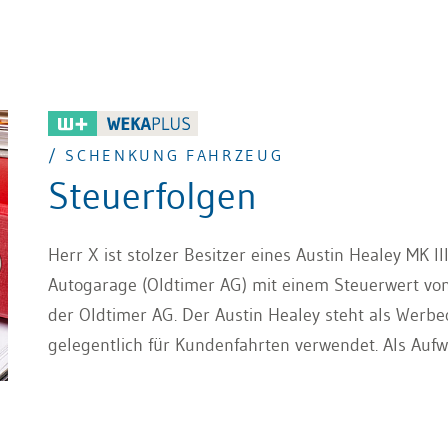
/ SCHENKUNG FAHRZEUG
Steuerfolgen
Herr X ist stolzer Besitzer eines Austin Healey MK I
Autogarage (Oldtimer AG) mit einem Steuerwert von
der Oldtimer AG. Der Austin Healey steht als Werb
gelegentlich für Kundenfahrten verwendet. Als Auf
Oldtimer AG lediglich die Versicherungsprämien und
Geschäftstätigkeit per Ende 2015 auf und tritt in d
Sein Schwiegersohn Y übernimmt die Firma zwar nicht