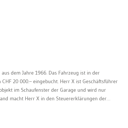
II aus dem Jahre 1966. Das Fahrzeug ist in der
 CHF 20 000.– eingebucht. Herr X ist Geschäftsführer
eobjekt im Schaufenster der Garage und wird nur
wand macht Herr X in den Steuererklärungen der
 die Motorfahrzeugsteuer geltend. Herr X gibt seine
en Ruhestand. Die Oldtimer AG wird nicht aufgelöst.
, indes ist er seit längerer Zeit am Austin Healey