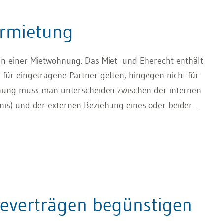
an ist. Y hat bereits diverse Standschäden auf eigene
etzter Zeit immer häufiger. Im Sommer 2015
ermietung
henken. Y lässt das Fahrzeug auf sich umschreiben.
halt?
n einer Mietwohnung. Das Miet- und Eherecht enthält
für eingetragene Partner gelten, hingegen nicht für
hnung muss man unterscheiden zwischen der internen
is) und der externen Beziehung eines oder beider
rscheidung ist deshalb wichtig, weil in den beiden
ern sind eherechtliche Aspekte zu berücksichtigen z.B.
ienwohnung, während in der Aussenbeziehung das
über den Vermietern im Vordergrund steht.
heverträgen begünstigen