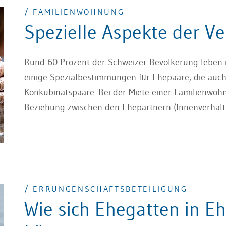
interessiert, da er ein leidenschaftlicher Oldtimer-F
/ FAMILIENWOHNUNG
Rechnung übernommen und fährt das Fahrzeug in l
Spezielle Aspekte der V
entscheidet sich X dazu, Y den Austin Healey zu sc
Welche Steuerfolgen ergeben sich aus dem Sachver
Rund 60 Prozent der Schweizer Bevölkerung leben i
einige Spezialbestimmungen für Ehepaare, die auch 
Konkubinatspaare. Bei der Miete einer Familienwo
Beziehung zwischen den Ehepartnern (Innenverhältn
Gatten zum Vermieter (Aussenverhältnis). Diese Unte
Bereichen unterschiedliche Interessen bestehen. Int
die gemeinsame Auswahl der ehelichen oder Famil
Anliegen der Rechts- und Verkehrssicherheit gegen
/ ERRUNGENSCHAFTSBETEILIGUNG
Wie sich Ehegatten in E