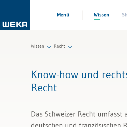
Menü
Wissen
S
Wissen
Recht
Personal
Arbeitsrecht
Know-how und rechts
Management
Auftrag und Werkvertrag
Recht
Führung & Kompetenzen
Gesellschaftsrecht
Finanzen & Steuern
Scheidungs- und Erbrecht
Das Schweizer Recht umfasst a
Recht
Kauf und Verkauf
deutschen und französischen R