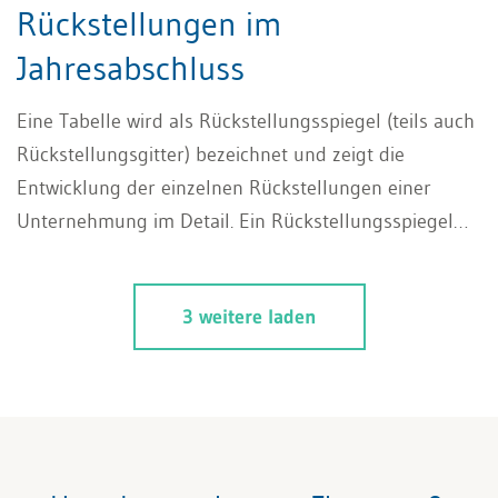
Rückstellungen im
Jahresabschluss
Eine Tabelle wird als Rückstellungsspiegel (teils auch
Rückstellungsgitter) bezeichnet und zeigt die
Entwicklung der einzelnen Rückstellungen einer
Unternehmung im Detail. Ein Rückstellungsspiegel
trägt so grundsätzlich zu höherer Transparenz über
die voraussichtlichen, zukünftigen finanziellen
3 weitere laden
Verpflichtungen des Unternehmens im Rahmen der
Rechnungslegung bei, sofern diese durch ein Ereignis
in der Vergangenheit verursacht wurden.