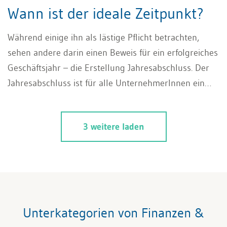
Wann ist der ideale Zeitpunkt?
Während einige ihn als lästige Pflicht betrachten,
sehen andere darin einen Beweis für ein erfolgreiches
Geschäftsjahr – die Erstellung Jahresabschluss. Der
Jahresabschluss ist für alle UnternehmerInnen ein
wesentlicher Aspekt des Geschäftslebens. Doch
unabhängig von der persönlichen Einstellung, stellt
3 weitere laden
sich für alle die Frage: Wann ist der ideale Zeitpunkt
für die Erstellung des Jahresabschlusses und welchen
Stellenwert haben dabei gesetzliche Grundlagen und
aktuelle Daten?
Unterkategorien von Finanzen &