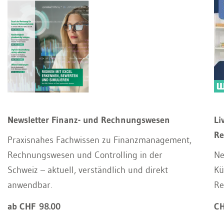
Newsletter Finanz- und Rechnungswesen
Li
Re
Praxisnahes Fachwissen zu Finanzmanagement,
Rechnungswesen und Controlling in der
Ne
Schweiz – aktuell, verständlich und direkt
Kü
anwendbar.
Re
ab CHF 98.00
CH