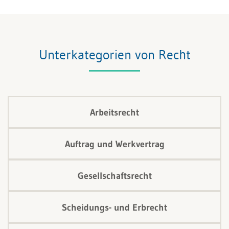
zentralen Pflichten des Bundesgesetzes über den
Datenschutz (DSG) verdichten – von den
Bearbeitungsgrundsätzen über die
Informationspflicht bis zur Auftragsbearbeitung und
Unterkategorien von Recht
dem Auslandstransfer.
Arbeitsrecht
Auftrag und Werkvertrag
Gesellschaftsrecht
Scheidungs- und Erbrecht