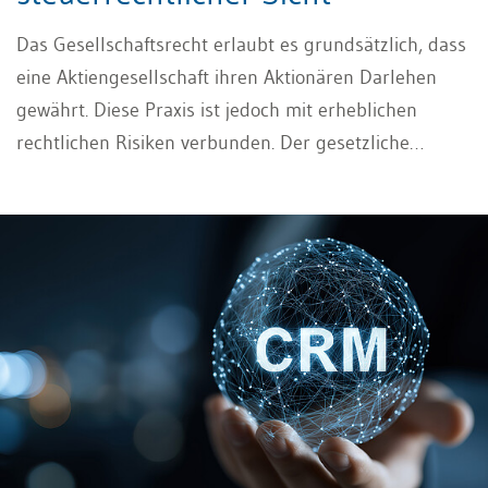
Das Gesellschaftsrecht erlaubt es grundsätzlich, dass
eine Aktiengesellschaft ihren Aktionären Darlehen
gewährt. Diese Praxis ist jedoch mit erheblichen
rechtlichen Risiken verbunden. Der gesetzliche
Rahmen und die steuerliche Verwaltungspraxis
setzen enge Grenzen. Insbesondere besteht die
Gefahr, dass ein Darlehen an Aktionäre als verbotene
Einlagenrückgewähr oder als verdeckte
Gewinnausschüttung qualifiziert wird.