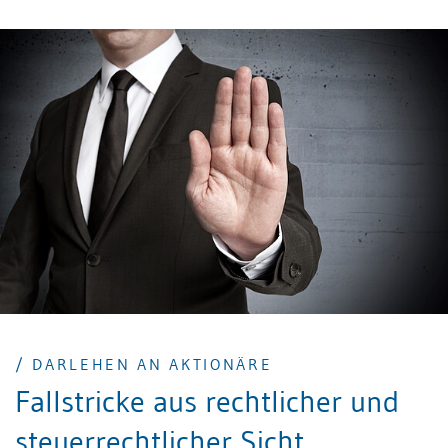
Auftrag definiert als vertragliche Übernahme der
Besorgung eines Geschäftes oder einer Dienstleistung
durch den Beauftragten im Interesse und nach dem
Willen des Auftraggebers. Mehr zum Thema einfacher
Auftrag erfahren Sie in unserem Beitrag.
/ DARLEHEN AN AKTIONÄRE
Fallstricke aus rechtlicher und
steuerrechtlicher Sicht