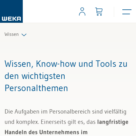
Wissen
Personal
Wissen, Know-how und Tools zu
Management
den wichtigsten
Personalthemen
Führung & Kompetenzen
Finanzen & Steuern
Die Aufgaben im Personalbereich sind vielfältig
Recht
und komplex. Einerseits gilt es, das
langfristige
Handeln des Unternehmens im
Bau & Immobilien