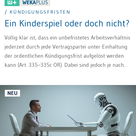
/ KÜNDIGUNGSFRISTEN
Ein Kinderspiel oder doch nicht?
Völlig klar ist, dass ein unbefristetes Arbeitsverhältnis
jederzeit durch jede Vertragspartei unter Einhaltung
der ordentlichen Kündigungsfrist aufgelöst werden
kann (Art. 335–335c OR). Dabei sind jedoch je nach
Stadium des Arbeitsverhältnisses unterschiedliche
gesetzliche Vorschriften zu beachten, die Einfluss auf
den Zeitpunkt und den Lauf der Kündigungsfristen
NEU
haben.