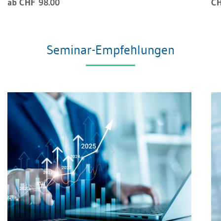
ab CHF 98.00
CH
Seminar-Empfehlungen