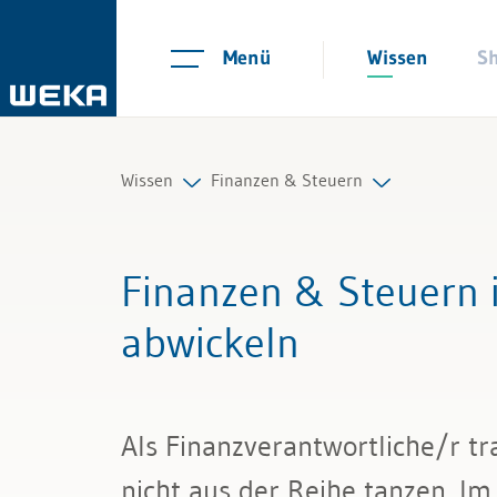
Menü
Wissen
S
Wissen
Finanzen & Steuern
Personal
Controlling
Finanzen & Steuern 
Management
Finanzmanagement
abwickeln
Führung & Kompetenzen
IKS und Risikomanagement
Finanzen & Steuern
Mahnwesen und Inkasso
Als Finanzverantwortliche/r t
Recht
Mehrwertsteuer
nicht aus der Reihe tanzen. Im