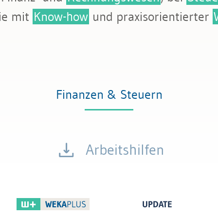
tattung
ie mit
Know-how
und praxisorientierter
Finanzen & Steuern
Arbeitshilfen
UPDATE