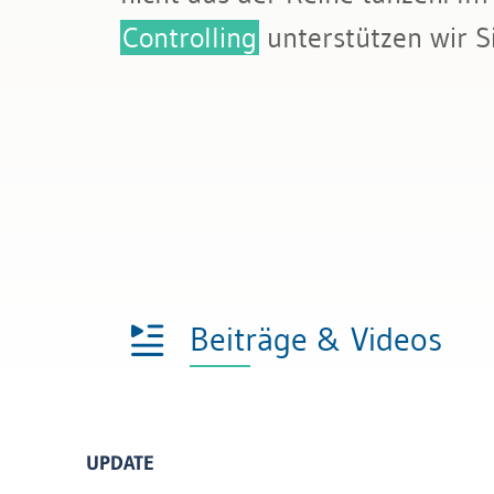
Bau & Immobilien
Rechnungslegung und Berichters
Controlling
unterstützen wir S
Rechnungswesen
Steuern
Beiträge & Videos
UPDATE