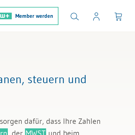
Member werden
anen, steuern und
sorgen dafür, dass Ihre Zahlen
rn
, der
MWST
und beim