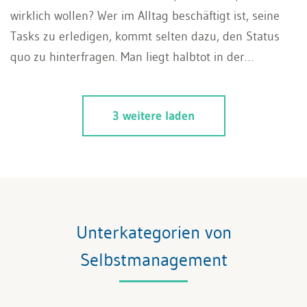
wirklich wollen? Wer im Alltag beschäftigt ist, seine
Tasks zu erledigen, kommt selten dazu, den Status
quo zu hinterfragen. Man liegt halbtot in der
Komfortzone, schuftet sich mit Begeisterung ins Aus
oder bleibt in der Komplexität stecken. Querdenken
3 weitere laden
kann hier helfen, neue Perspektiven zu gewinnen.
Nehmen Sie sich Zeit, einen Blick über den Tellerrand
zu werfen.
Unterkategorien von
Selbstmanagement