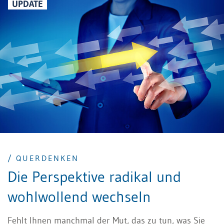
können.
UPDATE
/ QUERDENKEN
Die Perspektive radikal und
wohlwollend wechseln
Fehlt Ihnen manchmal der Mut, das zu tun, was Sie