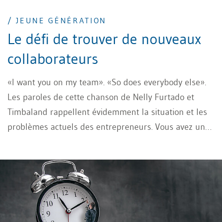
/ JEUNE GÉNÉRATION
Le défi de trouver de nouveaux
collaborateurs
«I want you on my team». «So does everybody else».
Les paroles de cette chanson de Nelly Furtado et
Timbaland rappellent évidemment la situation et les
problèmes actuels des entrepreneurs. Vous avez un
poste à pourvoir, mais personne n’en veut. Ou alors,
j’ai trouvé le candidat idéal après de longues
recherches. Pour les employeurs, attirer la jeune
génération représente aujourd’hui un défi stratégique
majeur, tant les attentes, les motivations et les
canaux de recrutement ont profondément changé.