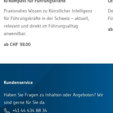
KI-Kompass für Führungskräfte
Le
Praxisnahes Wissen zu Künstlicher Intelligenz
De
für Führungskräfte in der Schweiz – aktuell,
Fü
relevant und direkt im Führungsalltag
ab
anwendbar.
ab CHF 98.00
Kundenservice
Haben Sie Fragen zu Inhalten oder Angeboten? Wir
sind gerne für Sie da.
+41 44 434 88 34