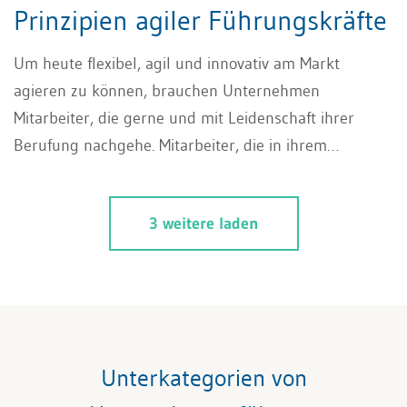
Prinzipien agiler Führungskräfte
Um heute flexibel, agil und innovativ am Markt
agieren zu können, brauchen Unternehmen
Mitarbeiter, die gerne und mit Leidenschaft ihrer
Berufung nachgehe. Mitarbeiter, die in ihrem
Innersten Gestalter, Macher und Unternehmer sind
und verantwortungsvoll handeln. Denn ein
3 weitere laden
wesentlicher Baustein für unternehmerischen Erfolg
sind zufriedene Mitarbeiter. Und eben diese
Mitarbeiter stehen im Zentrum der agilen
Führungsarbeit. Kunden merken sofort, wo ein
vertrauensvolles Arbeitsumfeld herrscht. Je mehr
Spass Mitarbeiter an ihrer Arbeit haben und je stärker
Unterkategorien von
sie befähigt werden, eigene Entscheidungen zu