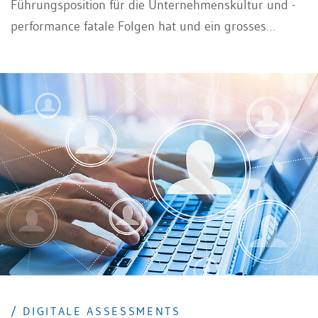
Führungsposition für die Unternehmenskultur und -
performance fatale Folgen hat und ein grosses
finanzielles Loch hinterlässt. Es wird dann zurecht
behauptet, dass ein geschickter Einsatz von
eignungsdiagnostischen Verfahren wie biografischen
Daten, Assessment-Verfahren oder Intelligenztests die
Wahrscheinlichkeit für eine erfolgreiche
Stellenbesetzung deutlich erhöht. Nichtsdestotrotz
wird der Einsatz dieser Verfahren oftmals noch wenig
kritisch hinterfragt.
/ DIGITALE ASSESSMENTS