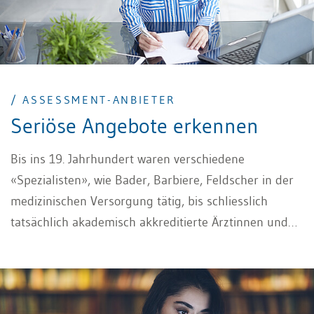
/ ASSESSMENT-ANBIETER
Seriöse Angebote erkennen
Bis ins 19. Jahrhundert waren verschiedene
«Spezialisten», wie Bader, Barbiere, Feldscher in der
medizinischen Versorgung tätig, bis schliesslich
tatsächlich akademisch akkreditierte Ärztinnen und
Ärzte zuständig wurden. Gleichartig finden Sie heute
auf dem Markt eine Vielzahl Assessment-Anbieter –
Coaches, Beraterinnen und Berater, Consultants,
psychologisch ausgebildete Diagnostikerinnen und