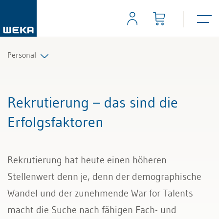
Personal
Personalplanung und Rekrutierung
Rekrutierung – das sind die
Arbeitsverträge und Reglemente
Erfolgsfaktoren
Arbeitszeit und Absenzen
Rekrutierung hat heute einen höheren
Lohn und Gehalt
Stellenwert denn je, denn der demographische
Personalführung und Personalentwicklung
Wandel und der zunehmende War for Talents
macht die Suche nach fähigen Fach- und
Kündigung & Arbeitszeugnis