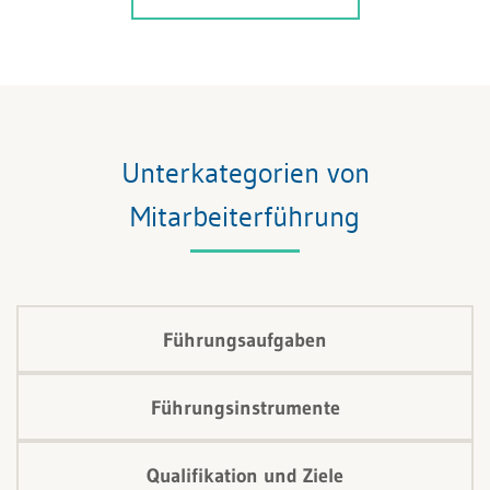
Entscheidung, nach welchen Regeln in Ihrem Bereich
die zu erledigende Arbeit möglichst optimal und
motivierend erledigt wird. Jeder Ihrer Mitarbeiter
muss wissen, was seine Aufgaben sind, und Sie als
Führungskraft müssen sich entbehrlich machen.
Unterkategorien von
Mitarbeiterführung
Führungsaufgaben
Führungsinstrumente
Qualifikation und Ziele