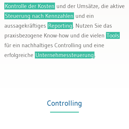
Kontrolle der Kosten
und der Umsätze, die aktive
Rechnungswesen
Steuerung nach Kennzahlen
und ein
aussagekräftiges
Reporting
. Nutzen Sie das
Steuern
praxisbezogene Know-how und die vielen
Tools
für ein nachhaltiges Controlling und eine
erfolgreiche
Unternehmessteuerung
.
Controlling