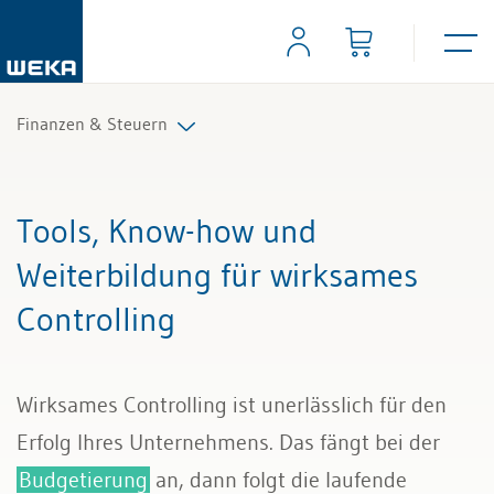
Finanzen & Steuern
Controlling
Tools, Know-how und
Finanzmanagement
Weiterbildung für wirksames
Controlling
IKS und Risikomanagement
Mahnwesen und Inkasso
Wirksames Controlling ist unerlässlich für den
Mehrwertsteuer
Erfolg Ihres Unternehmens. Das fängt bei der
Budgetierung
an, dann folgt die laufende
Rechnungslegung und Berichterstattung