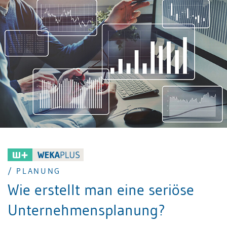
Wertschöpfungskette in eine gewünschte Richtung zu
lenken. Die dafür zu entwickelnden Planungs- und
Budgetierungsverfahren müssen auch der Tatsache
Rechnung tragen, dass das Ergebnis der
wirtschaftlichen Tätigkeit nicht allein vom optimalen
Einsatz der Produktionsfaktoren abhängig ist.
/ PLANUNG
Wie erstellt man eine seriöse
Unternehmensplanung?