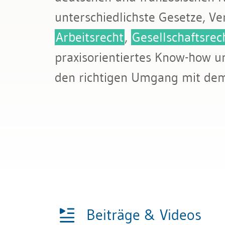
Bau & Immobilien
Wettbewerb und Handel
unterschiedlichste Gesetze, V
Arbeitsrecht
,
Gesellschaftsrec
Transport und Verkehr
praxisorientiertes Know-how u
Allgemeines Privatrecht
den richtigen Umgang mit dem 
Datenschutz und IT-Recht
Beiträge & Videos