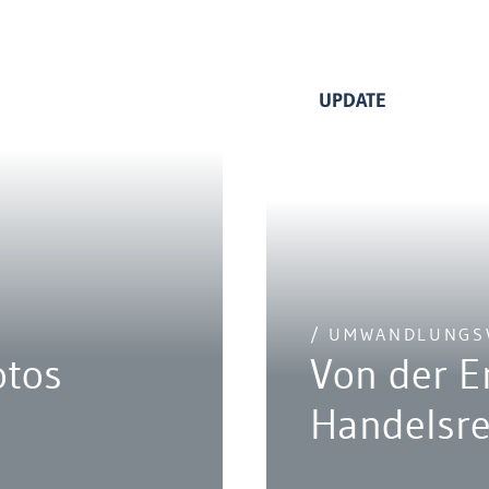
UPDATE
/ UMWANDLUNGS
otos
Von der E
Handelsr