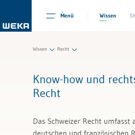
Menü
Wissen
S
Wissen
Recht
Personal
Arbeitsrecht
Know-how und rechts
Management
Auftrag und Werkvertrag
Recht
Führung & Kompetenzen
Gesellschaftsrecht
Finanzen & Steuern
Scheidungs- und Erbrecht
Das Schweizer Recht umfasst a
Recht
Kauf und Verkauf
deutschen und französischen R