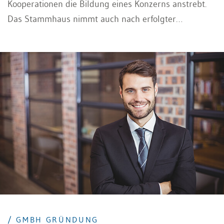
Kooperationen die Bildung eines Konzerns anstrebt.
Das Stammhaus nimmt auch nach erfolgter
Konzernierung weiterhin gleichzeitig die Funktion als
operationelles Unternehmen, Konzernleitung und
Holding wahr. Konzernstrukturen spielen dabei eine
zentrale Rolle, da bei der Stammhauslösung in der
Regel die älteste Gesellschaft des Ganzen als
Konzernspitze bezeichnet wird.
/ GMBH GRÜNDUNG