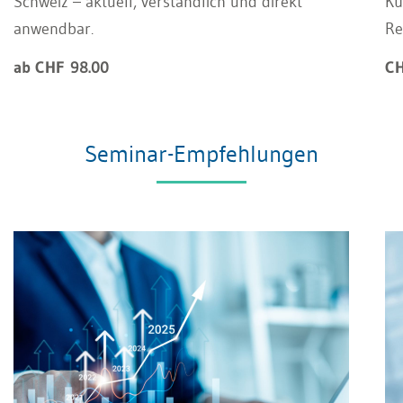
Schweiz – aktuell, verständlich und direkt
Kü
anwendbar.
Re
ab CHF 98.00
CH
Seminar-Empfehlungen