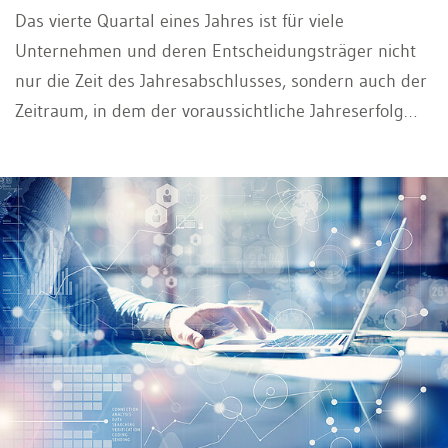
Das vierte Quartal eines Jahres ist für viele
Unternehmen und deren Entscheidungsträger nicht
nur die Zeit des Jahresabschlusses, sondern auch der
Zeitraum, in dem der voraussichtliche Jahreserfolg
des Unternehmens dank eines im Zeitablauf immer
genauer werdenden Vorschauwerts (year-end
forecast) bereits weitestgehend abschätzbar ist. Im
Management von zahlreichen Unternehmen befasst
man sich deshalb in diesem Zeitraum umso intensiver
mit Fragen zur Bilanzpolitik. So interessiert vor allem,
ob und wie durch bilanzpolitische Massnahmen eine
Ergebnisbeeinflussung ohne Verletzung der
gesetzlichen Rechnungslegungsnormen möglich ist.