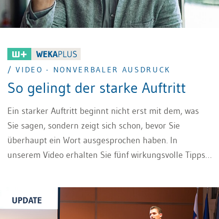
/ VIDEO - NONVERBALER AUSDRUCK
So gelingt der starke Auftritt
Ein starker Auftritt beginnt nicht erst mit dem, was
Sie sagen, sondern zeigt sich schon, bevor Sie
überhaupt ein Wort ausgesprochen haben. In
unserem Video erhalten Sie fünf wirkungsvolle Tipps
zum bewussten Einsatz von Körpersprache – kurz
gesagt: nonverbaler Ausdruck. Sie erfahren, wie eine
aufrechte Körperhaltung Sicherheit vermittelt, warum
UPDATE
eine authentische Mimik Ihre Botschaften