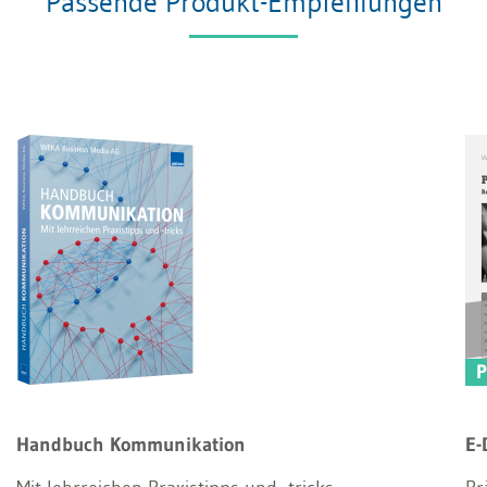
Passende Produkt-Empfehlungen
Handbuch Kommunikation
E-