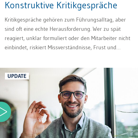
Konstruktive Kritikgespräche
Kritikgespräche gehören zum Führungsalltag, aber
sind oft eine echte Herausforderung. Wer zu spät
reagiert, unklar formuliert oder den Mitarbeiter nicht
einbindet, riskiert Missverständnisse, Frust und
Widerstand. Wenn Sie Ihre Mitarbeiter richtig
kritisieren, können Kritikgespräche jedoch zu einer
Chance werden: Sie schaffen Klarheit, eröffnen neue
UPDATE
Perspektiven und zeigen Wege zur Verbesserung. In
unserem Video erfahren Sie, wie Sie Ihre Mitarbeiter
richtig kritisieren. So gelingt es Ihnen, schwierige
Situationen in echte Entwicklungsmöglichkeiten zu
verwandeln und eine positive, vertrauensvolle
Zusammenarbeit zu fördern.