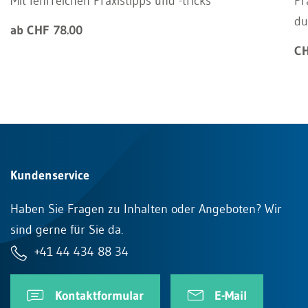
Mit lehrreichen Praxistipps und -tricks
Pr
du
ab CHF 78.00
CH
Kundenservice
Haben Sie Fragen zu Inhalten oder Angeboten? Wir
sind gerne für Sie da.
+41 44 434 88 34
Kontaktformular
E-Mail