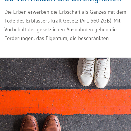
Die Erben erwerben die Erbschaft als Ganzes mit dem
Tode des Erblassers kraft Gesetz (Art. 560 ZGB). Mit
Vorbehalt der gesetzlichen Ausnahmen gehen die
Forderungen, das Eigentum, die beschränkten
dinglichen Rechte und der Besitz des Erblassers ohne
weiteres auf sie über, und die Schulden des
Erblassers werden zu persönlichen Schulden der
Erben, bis diese im Rahmen der Erbteilung verteilt
bzw. geregelt werden.