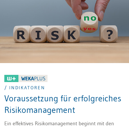
gewinnen nicht finanzielle Themen wie Nachhaltigkeit,
Compliance oder auch Corporate Governance stärker
an Bedeutung. Dabei besteht die Herausforderung,
finanzielle und nicht finanzielle Berichtsinhalte so zu
verarbeiten, dass die Erwartungen sowohl der
Unternehmensführung als auch der
Anspruchsgruppen des Unternehmens
gleichermassen erfüllt werden.
/ INDIKATOREN
Voraussetzung für erfolgreiches
Risikomanagement
Ein effektives Risikomanagement beginnt mit den