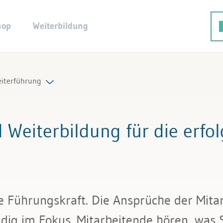
hop
Weiterbildung
eiterführung
ngsaufgaben
Weiterbildung für die erfol
ngsinstrumente
ikation und Ziele
eitergespräch
de Führungskraft. Die Ansprüche der Mita
ing und Entwicklung
ndig im Fokus. Mitarbeitende hören, was 