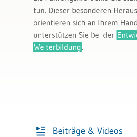
Bau & Immobilien
Teamb
tun. Dieser besonderen Heraus
orientieren sich an Ihrem Han
unterstützen Sie bei der
Entwi
Weiterbildung
.
Beiträge & Videos