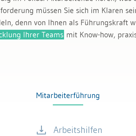
uilding
forderung müssen Sie sich im Klaren sein
deln, denn von Ihnen als Führungskraft w
cklung Ihrer Teams
mit Know-how, praxis
Mitarbeiterführung
Arbeitshilfen