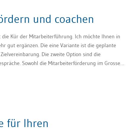
 fördern und coachen
t die Kür der Mitarbeiterführung. Ich möchte Ihnen in
ehr gut ergänzen. Die eine Variante ist die geplante
Zielvereinbarung. Die zweite Option sind die
spräche. Sowohl die Mitarbeiterförderung im Grossen
in sind nützlich und hilfreich. Mit diesen beiden
cklungen auf den Weg und nutzen im Tagesgeschäft
 für Ihren