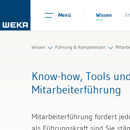
Menü
Wissen
S
Wissen
Führung & Kompetenzen
Mitarb
Personal
Mitarbeiterführung
Führu
Know-how, Tools und 
Management
Selbstmanagement
Führu
Mitarbeiterführung
Führung & Kompetenzen
Kommunikation und Auftritt
Qualif
Finanzen & Steuern
Mitarb
Mitarbeiterführung fordert je
Recht
Coach
als Führungskraft sind Sie stä