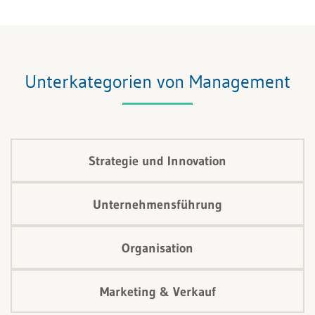
braucht Menschen, die sie verstehen und mittragen.
Automatisierung ist kein Selbstzweck, sondern ein
kultureller Wandel. Unternehmen, die das erkennen,
verbinden Effizienz mit Motivation – und verwandeln
Unterkategorien von Management
Unsicherheit in Fortschritt.
Strategie und Innovation
Unternehmensführung
Organisation
Marketing & Verkauf