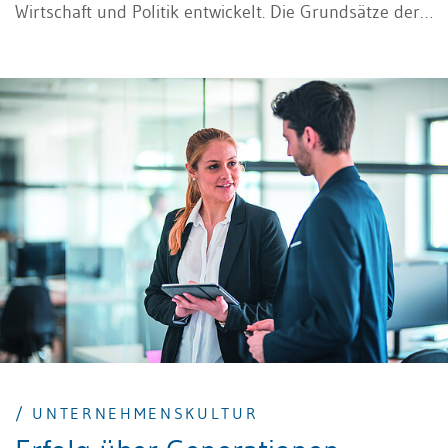
Wirtschaft und Politik entwickelt. Die Grundsätze der
Corporate Governance waren ursprünglich vor allem
dazu gedacht, das Management der
Publikumsgesellschaften zu verbessern. Die
zunehmende Machtverschiebung von den Aktionären
zum Management von Publikumsgesellschaften war
ausschlaggebend für die wachsende Bedeutung der
Corporate Governance.
/ UNTERNEHMENSKULTUR