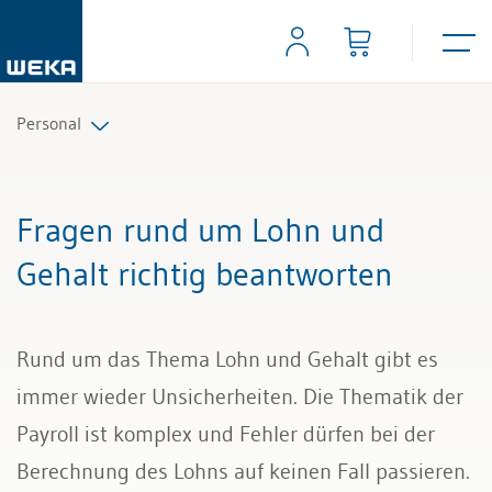
Personal
Personalplanung und Rekrutierung
Fragen rund um Lohn und
Arbeitsverträge und Reglemente
Gehalt richtig beantworten
Arbeitszeit und Absenzen
Rund um das Thema Lohn und Gehalt gibt es
Lohn und Gehalt
immer wieder Unsicherheiten. Die Thematik der
Personalführung und Personalentwicklung
Payroll ist komplex und Fehler dürfen bei der
Berechnung des Lohns auf keinen Fall passieren.
Kündigung & Arbeitszeugnis