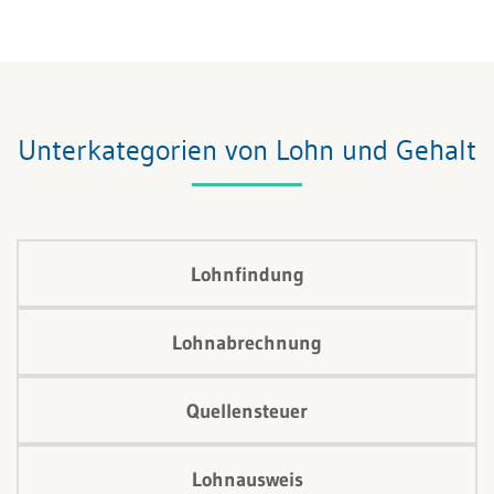
Abwesenheit verschuldet, hat die Arbeitgeberin
nämlich keine Lohnfortzahlungspflicht (das Vorliegen
einer allfälligen Krankentaggeldversicherung und
deren Implikationen werden in diesem Artikel nicht
besprochen). Ebenso wenig wird die
Unterkategorien von Lohn und Gehalt
Beweisproblematik in diesem Artikel behandelt.
Lohnfindung
Lohnabrechnung
Quellensteuer
Lohnausweis