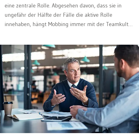
eine zentrale Rolle. Abgesehen davon, dass sie in
ungefähr der Hälfte der Fälle die aktive Rolle
innehaben, hängt Mobbing immer mit der Teamkultur
zusammen und ist somit Vorgesetztensache. Dem
entsprechend ist es Aufgabe der Vorgesetzten, alles
daran zu setzen, dem Mobbing-Prozess ein Ende zu
bereiten. Falls Vorgesetzte im Team mobben, sind
wiederum deren Vorgesetzte in der Pflicht. Die HR-
Abteilung kann dabei unterstützend wirken.