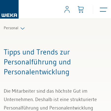
Personal
Personalplanung und Rekrutierung
Tipps und Trends zur
Arbeitsverträge und Reglemente
Personalführung und
Personalentwicklung
Arbeitszeit und Absenzen
Lohn und Gehalt
Die Mitarbeiter sind das höchste Gut im
Personalführung und Personalentwicklung
Unternehmen. Deshalb ist eine strukturierte
Personalführung und Personalentwicklung
Kündigung & Arbeitszeugnis