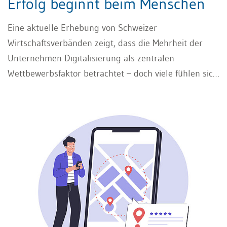
Erfolg beginnt beim Menschen
Eine aktuelle Erhebung von Schweizer
Wirtschaftsverbänden zeigt, dass die Mehrheit der
Unternehmen Digitalisierung als zentralen
Wettbewerbsfaktor betrachtet – doch viele fühlen sich
auf den Wandel nicht ausreichend vorbereitet.
Strategien existieren oft auf dem Papier, bleiben aber
in der Umsetzung stecken. Technologie allein reicht
längst nicht mehr. Wer Prozesse digitalisieren will,
braucht Menschen, die sie verstehen und mittragen.
Automatisierung ist kein Selbstzweck, sondern ein
kultureller Wandel. Unternehmen, die das erkennen,
verbinden Effizienz mit Motivation – und verwandeln
Unsicherheit in Fortschritt.