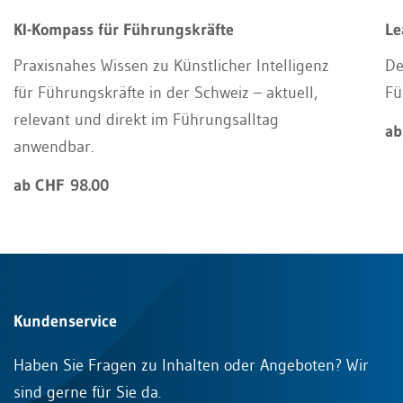
KI-Kompass für Führungskräfte
Le
Praxisnahes Wissen zu Künstlicher Intelligenz
De
für Führungskräfte in der Schweiz – aktuell,
Fü
relevant und direkt im Führungsalltag
ab
anwendbar.
ab CHF 98.00
Kundenservice
Haben Sie Fragen zu Inhalten oder Angeboten? Wir
sind gerne für Sie da.