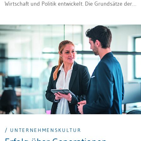
Wirtschaft und Politik entwickelt. Die Grundsätze der
Corporate Governance waren ursprünglich vor allem
dazu gedacht, das Management der
Publikumsgesellschaften zu verbessern. Die
zunehmende Machtverschiebung von den Aktionären
zum Management von Publikumsgesellschaften war
ausschlaggebend für die wachsende Bedeutung der
Corporate Governance.
/ UNTERNEHMENSKULTUR