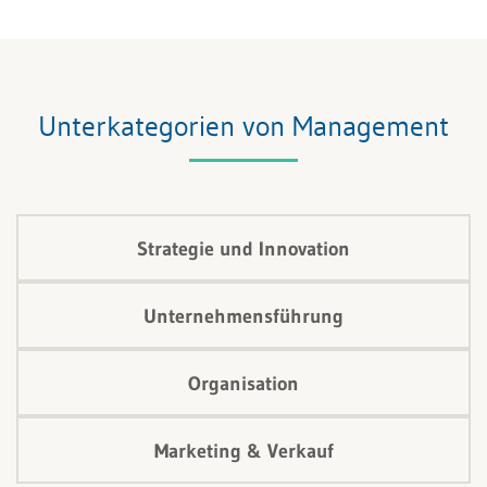
braucht Menschen, die sie verstehen und mittragen.
Automatisierung ist kein Selbstzweck, sondern ein
kultureller Wandel. Unternehmen, die das erkennen,
verbinden Effizienz mit Motivation – und verwandeln
Unterkategorien von Management
Unsicherheit in Fortschritt.
Strategie und Innovation
Unternehmensführung
Organisation
Marketing & Verkauf