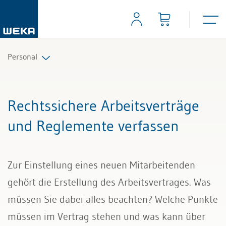
Personal
Personalplanung und Rekrutierung
Rechtssichere Arbeitsverträge
Arbeitsverträge und Reglemente
und Reglemente verfassen
Arbeitszeit und Absenzen
Zur Einstellung eines neuen Mitarbeitenden
Lohn und Gehalt
gehört die Erstellung des Arbeitsvertrages. Was
Personalführung und Personalentwicklung
müssen Sie dabei alles beachten? Welche Punkte
müssen im Vertrag stehen und was kann über
Kündigung & Arbeitszeugnis