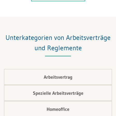
eingeschränkt. Obschon es sich dabei um kein
Geheimnis handelt, lassen sich in der Praxis immer
wieder ungültige Vertragsbestimmungen finden.
Unterkategorien von Arbeitsverträge
und Reglemente
Arbeitsvertrag
Spezielle Arbeitsverträge
Homeoffice