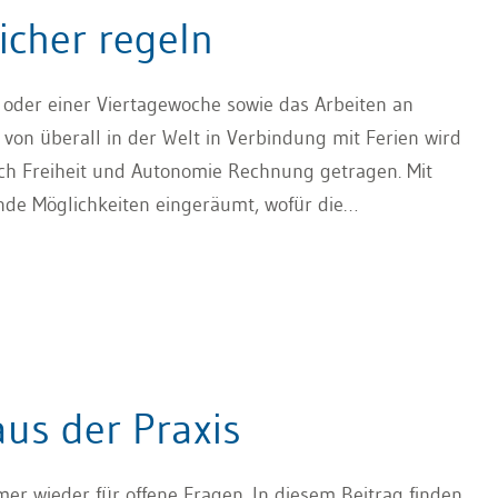
icher regeln
n oder einer Viertagewoche sowie das Arbeiten an
 von überall in der Welt in Verbindung mit Ferien wird
ch Freiheit und Autonomie Rechnung getragen. Mit
nde Möglichkeiten eingeräumt, wofür die
legen sollte. Ein klar formuliertes Ferienreglement
ganisatorischen Rahmenbedingungen.
us der Praxis
r wieder für offene Fragen. In diesem Beitrag finden