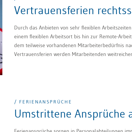
Vertrauensferien rechtss
Durch das Anbieten von sehr flexiblen Arbeitszeite
einem flexiblen Arbeitsort bis hin zur Remote-Arbeit
dem teilweise vorhandenen Mitarbeiterbedürfnis na
Vertrauensferien werden Mitarbeitenden weitreiche
Arbeitgeberin aber gewisse Rahmenbedingungen fest
schafft dafür die notwendigen rechtlichen und or
/ FERIENANSPRÜCHE
Umstrittene Ansprüche a
Ferienansprüche sorgen in Personalabteilungen imme