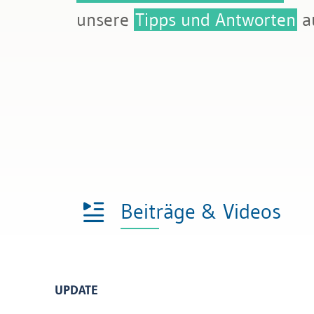
Bau & Immobilien
unsere
Kündigung & Arbeitszeugnis
Tipps und Antworten
au
Sozialversicherungen
Beiträge & Videos
UPDATE