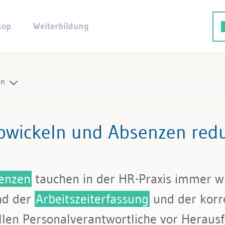
hop
Weiterbildung
en
ng
abwickeln und Absenzen red
rzeit
enzen
tauchen in der HR-Praxis immer wi
nd der
Arbeitszeiterfassung
und der kor
twicklung
llen Personalverantwortliche vor Heraus