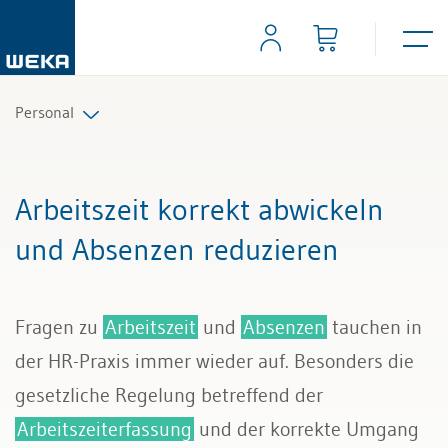
Personal
Personalplanung und Rekrutierung
Arbeitszeit korrekt abwickeln
Arbeitsverträge und Reglemente
und Absenzen reduzieren
Arbeitszeit und Absenzen
Fragen zu
Arbeitszeit
und
Absenzen
tauchen in
Lohn und Gehalt
der HR-Praxis immer wieder auf. Besonders die
Personalführung und Personalentwicklung
gesetzliche Regelung betreffend der
Arbeitszeiterfassung
und der korrekte Umgang
Kündigung & Arbeitszeugnis